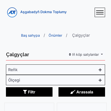
Aşgabadyň Dokma Toplumy
Çalgyçlar
Baş sahypa
Önümler
Çalgyçlar
Iň köp satylanlar
Reňk
Ölçegi
Filtr
Arassala