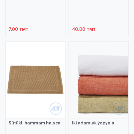
7.00
40.00
TMT
TMT
Sütükli hammam halyça
Iki adamlyk ýapynja