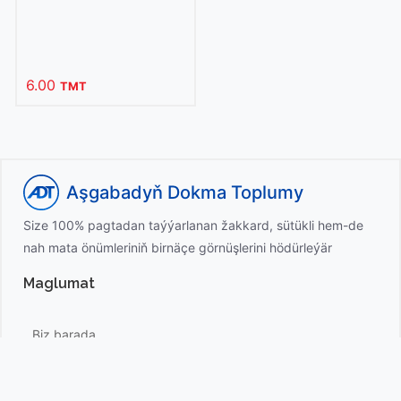
6.00
TMT
Aşgabadyň Dokma Toplumy
Size 100% pagtadan taýýarlanan žakkard, sütükli hem-de
nah mata önümleriniň birnäçe görnüşlerini hödürleýär
Maglumat
Biz barada
Habarlar
Mediýa