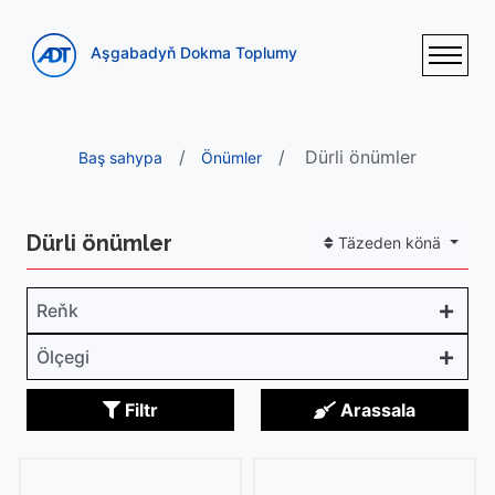
Aşgabadyň Dokma Toplumy
Dürli önümler
Baş sahypa
Önümler
Dürli önümler
Täzeden könä
Reňk
Ölçegi
Filtr
Arassala