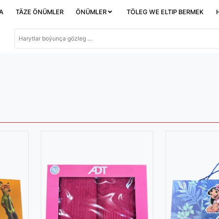
DA
TÄZE ÖNÜMLER
ÖNÜMLER
TÖLEG WE ELTIP BERMEK