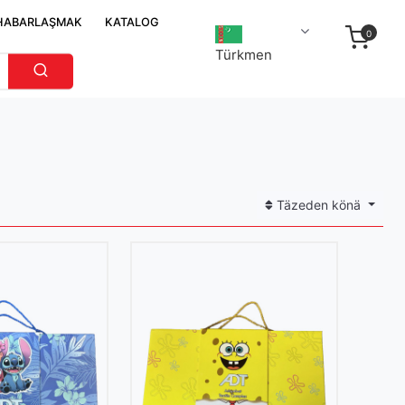
HABARLAŞMAK
KATALOG
0
Türkmen
Täzeden könä