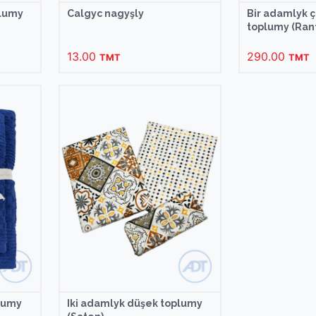
plumy
Calgyc nagyşly
Bir adamlyk 
toplumy (Ran
13.00
290.00
TMT
TMT
lumy
Iki adamlyk düşek toplumy