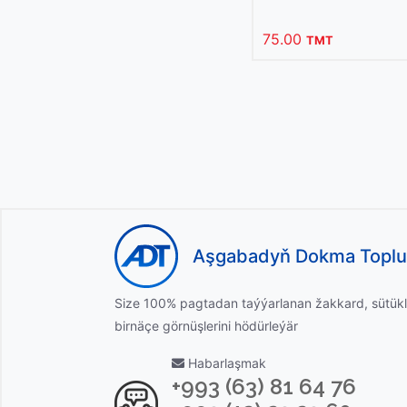
75.00
TMT
Aşgabadyň Dokma Topl
Size 100% pagtadan taýýarlanan žakkard, sütükl
birnäçe görnüşlerini hödürleýär
Habarlaşmak
+993 (63) 81 64 76