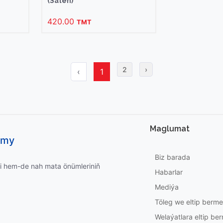
(Saten)
420.00
TMT
2
›
‹
1
Maglumat
umy
Biz barada
i hem-de nah mata önümleriniň
Habarlar
Mediýa
Töleg we eltip berm
Welaýatlara eltip b