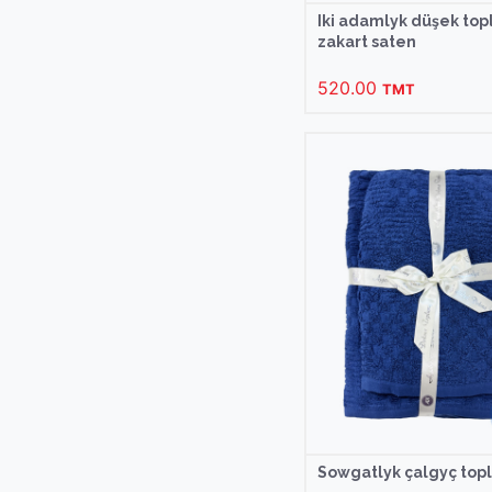
Iki adamlyk düşek to
zakart saten
520.00
TMT
Sowgatlyk çalgyç top