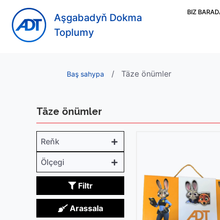
BIZ BARA
Aşgabadyň Dokma
Toplumy
Täze önümler
Baş sahypa
Täze önümler
Reňk
Ölçegi
Filtr
Arassala