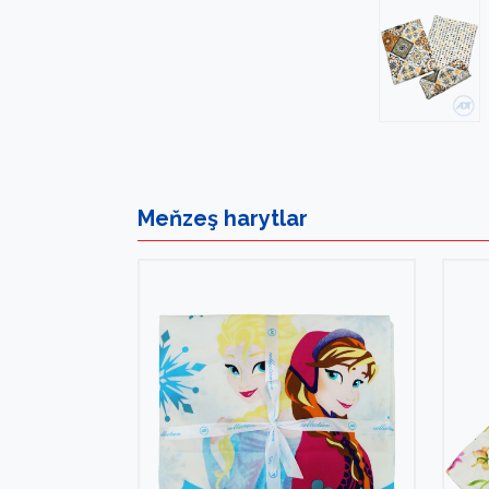
Meňzeş
harytlar