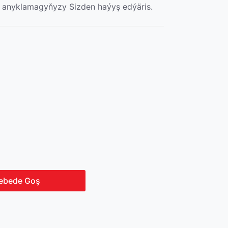
 anyklamagyňyzy Sizden haýyş edýäris.
ebede Goş