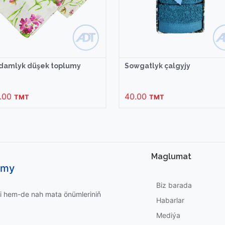
adamlyk düşek toplumy
Sowgatlyk çalgyjy
.00
40.00
TMT
TMT
Maglumat
umy
Biz barada
i hem-de nah mata önümleriniň
Habarlar
Mediýa