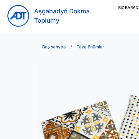
BIZ BARA
Aşgabadyň Dokma
Toplumy
Baş sahypa
Täze önümler