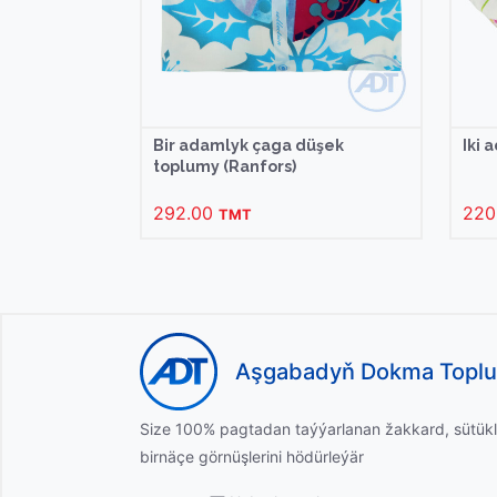
Bir adamlyk çaga düşek
Iki 
toplumy (Ranfors)
292.00
220
TMT
Aşgabadyň Dokma Topl
Size 100% pagtadan taýýarlanan žakkard, sütükl
birnäçe görnüşlerini hödürleýär