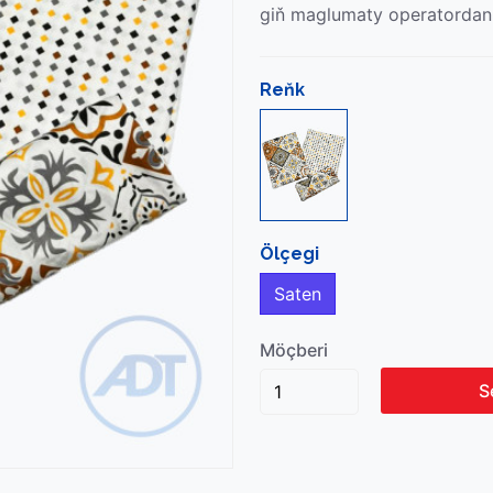
giň maglumaty operatordan
Reňk
Ölçegi
Saten
Möçberi
S