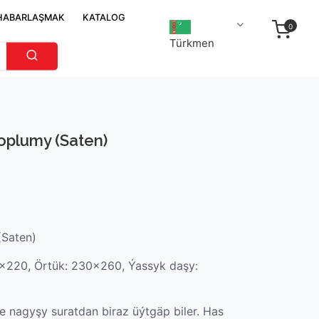
HABARLAŞMAK
KATALOG
0
Türkmen
oplumy (Saten)
(Saten)
0x220, Örtük: 230x260, Ýassyk daşy:
 nagyşy suratdan biraz üýtgäp biler. Has