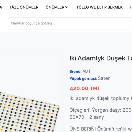
DA
TÄZE ÖNÜMLER
ÖNÜMLER
TÖLEG WE ELTIP BERMEK
Iki Adamlyk Düşek T
ADT
Brend:
Saten
Ýüpek görnüşi:
420.00
TMT
Iki adamlyk düşek toplumy 
Ölçegleri: Ýorgan daşy: 20
50x70 - 2 sany
ÜNS BERIŇ! Önümiň reňki we