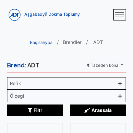
Aşgabadyň Dokma Toplumy
Brendler
ADT
Baş sahypa
Brend:
ADT
Täzeden könä
Reňk
Ölçegi
Filtr
Arassala