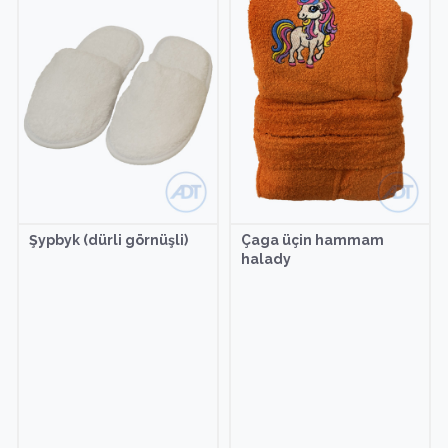
Şypbyk (dürli görnüşli)
Çaga üçin hammam
halady