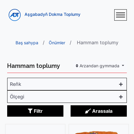
Aşgabadyň Dokma Toplumy
Hammam toplumy
Baş sahypa
Önümler
Hammam toplumy
Arzandan gymmada
Reňk
Ölçegi
Filtr
Arassala